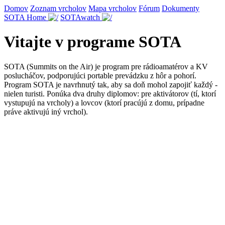
Domov
Zoznam vrcholov
Mapa vrcholov
Fórum
Dokumenty
SOTA Home
SOTAwatch
Vitajte v programe SOTA
SOTA (Summits on the Air) je program pre rádioamatérov a KV
poslucháčov, podporujúci portable prevádzku z hôr a pohorí.
Program SOTA je navrhnutý tak, aby sa doň mohol zapojiť každý -
nielen turisti. Ponúka dva druhy diplomov: pre aktivátorov (tí, ktorí
vystupujú na vrcholy) a lovcov (ktorí pracújú z domu, prípadne
práve aktivujú iný vrchol).