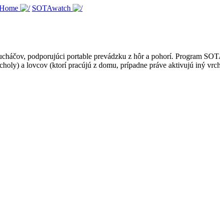
 Home
SOTAwatch
háčov, podporujúci portable prevádzku z hôr a pohorí. Program SOTA je
choly) a lovcov (ktorí pracújú z domu, prípadne práve aktivujú iný vrch