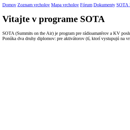
Domov
Zoznam vrcholov
Mapa vrcholov
Fórum
Dokumenty
SOTA
Vitajte v programe SOTA
SOTA (Summits on the Air) je program pre rádioamatérov a KV posluc
Ponúka dva druhy diplomov: pre aktivátorov (tí, ktorí vystupujú na vr