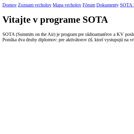
Domov
Zoznam vrcholov
Mapa vrcholov
Fórum
Dokumenty
SOTA
Vitajte v programe SOTA
SOTA (Summits on the Air) je program pre rádioamatérov a KV posluc
Ponúka dva druhy diplomov: pre aktivátorov (tí, ktorí vystupujú na vr