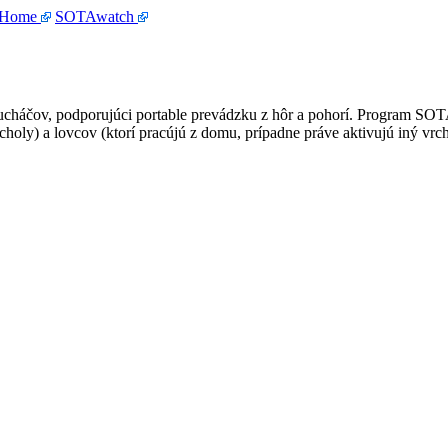
 Home
SOTAwatch
háčov, podporujúci portable prevádzku z hôr a pohorí. Program SOTA je
choly) a lovcov (ktorí pracújú z domu, prípadne práve aktivujú iný vrch