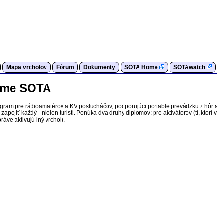
Mapa vrcholov
Fórum
Dokumenty
SOTA Home
SOTAwatch
rame SOTA
ogram pre rádioamatérov a KV poslucháčov, podporujúci portable prevádzku z hôr 
apojiť každý - nielen turisti. Ponúka dva druhy diplomov: pre aktivátorov (tí, ktorí 
ráve aktivujú iný vrchol).