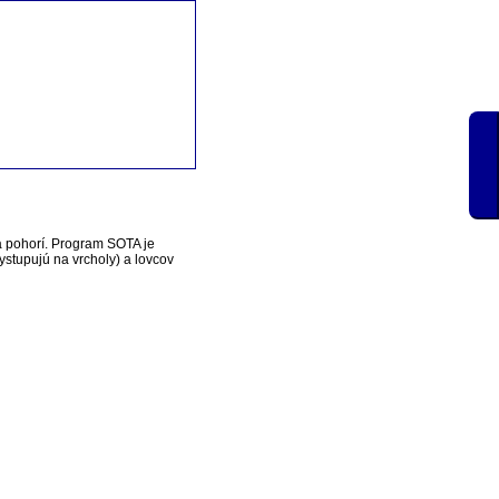
a pohorí. Program SOTA je
vystupujú na vrcholy) a lovcov