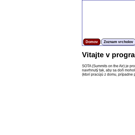
Domov
Zoznam vrcholov
Vitajte v prog
SOTA (Summits on the Air) je pr
navrhnutý tak, aby sa doň mohol z
(ktorí pracújú z domu, prípadne p