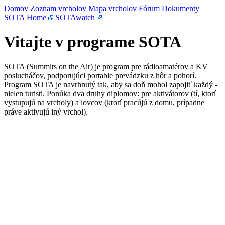
Domov
Zoznam vrcholov
Mapa vrcholov
Fórum
Dokumenty
SOTA Home
SOTAwatch
Vitajte v programe SOTA
SOTA (Summits on the Air) je program pre rádioamatérov a KV
poslucháčov, podporujúci portable prevádzku z hôr a pohorí.
Program SOTA je navrhnutý tak, aby sa doň mohol zapojiť každý -
nielen turisti. Ponúka dva druhy diplomov: pre aktivátorov (tí, ktorí
vystupujú na vrcholy) a lovcov (ktorí pracújú z domu, prípadne
práve aktivujú iný vrchol).