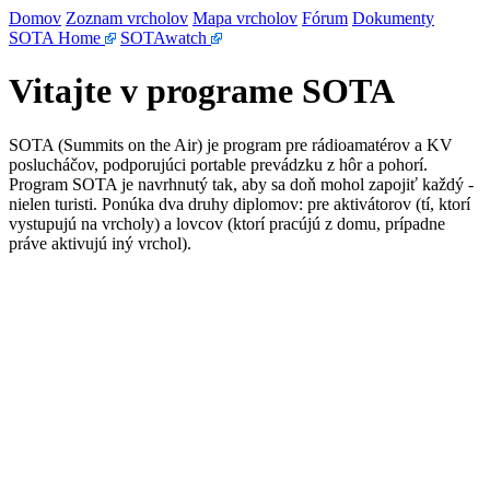
Domov
Zoznam vrcholov
Mapa vrcholov
Fórum
Dokumenty
SOTA Home
SOTAwatch
Vitajte v programe SOTA
SOTA (Summits on the Air) je program pre rádioamatérov a KV
poslucháčov, podporujúci portable prevádzku z hôr a pohorí.
Program SOTA je navrhnutý tak, aby sa doň mohol zapojiť každý -
nielen turisti. Ponúka dva druhy diplomov: pre aktivátorov (tí, ktorí
vystupujú na vrcholy) a lovcov (ktorí pracújú z domu, prípadne
práve aktivujú iný vrchol).