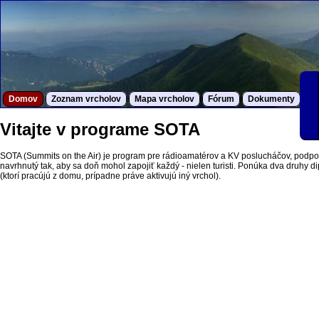
Domov
Zoznam vrcholov
Mapa vrcholov
Fórum
Dokumenty
S
Vitajte v programe SOTA
SOTA (Summits on the Air) je program pre rádioamatérov a KV poslucháčov, podpor
navrhnutý tak, aby sa doň mohol zapojiť každý - nielen turisti. Ponúka dva druhy dipl
(ktorí pracújú z domu, prípadne práve aktivujú iný vrchol).