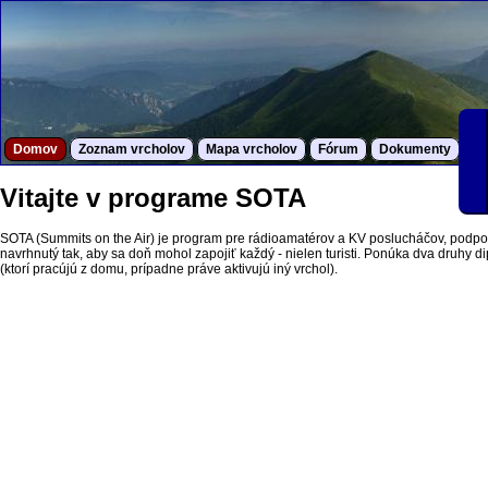
Domov
Zoznam vrcholov
Mapa vrcholov
Fórum
Dokumenty
S
Vitajte v programe SOTA
SOTA (Summits on the Air) je program pre rádioamatérov a KV poslucháčov, podpor
navrhnutý tak, aby sa doň mohol zapojiť každý - nielen turisti. Ponúka dva druhy dipl
(ktorí pracújú z domu, prípadne práve aktivujú iný vrchol).