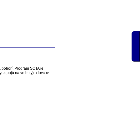
a pohorí. Program SOTA je
vystupujú na vrcholy) a lovcov