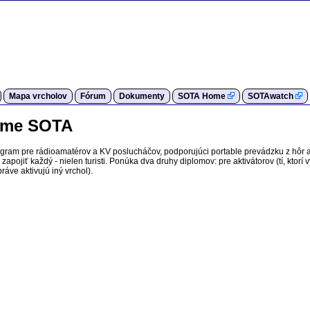
Mapa vrcholov
Fórum
Dokumenty
SOTA Home
SOTAwatch
rame SOTA
ogram pre rádioamatérov a KV poslucháčov, podporujúci portable prevádzku z hôr 
apojiť každý - nielen turisti. Ponúka dva druhy diplomov: pre aktivátorov (tí, ktorí 
ráve aktivujú iný vrchol).