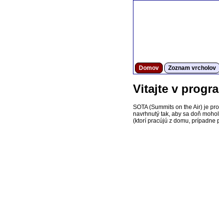
Domov
Zoznam vrcholov
Vitajte v prog
SOTA (Summits on the Air) je pr
navrhnutý tak, aby sa doň mohol z
(ktorí pracújú z domu, prípadne p