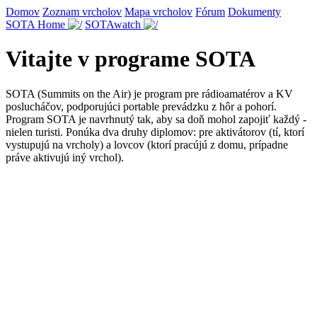
Domov
Zoznam vrcholov
Mapa vrcholov
Fórum
Dokumenty
SOTA Home
SOTAwatch
Vitajte v programe SOTA
SOTA (Summits on the Air) je program pre rádioamatérov a KV
poslucháčov, podporujúci portable prevádzku z hôr a pohorí.
Program SOTA je navrhnutý tak, aby sa doň mohol zapojiť každý -
nielen turisti. Ponúka dva druhy diplomov: pre aktivátorov (tí, ktorí
vystupujú na vrcholy) a lovcov (ktorí pracújú z domu, prípadne
práve aktivujú iný vrchol).