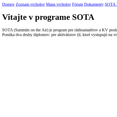
Domov
Zoznam vrcholov
Mapa vrcholov
Fórum
Dokumenty
SOTA
Vitajte v programe SOTA
SOTA (Summits on the Air) je program pre rádioamatérov a KV posluc
Ponúka dva druhy diplomov: pre aktivátorov (tí, ktorí vystupujú na vr