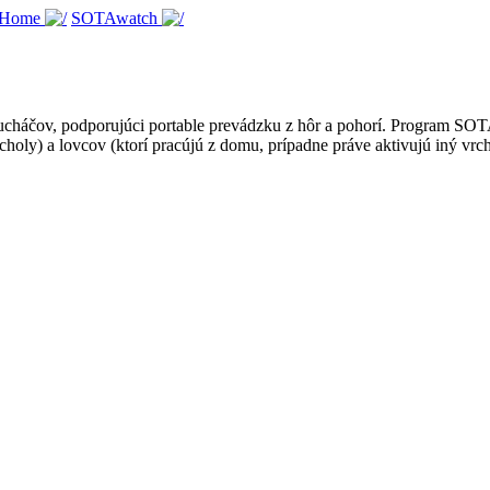
 Home
SOTAwatch
háčov, podporujúci portable prevádzku z hôr a pohorí. Program SOTA je
choly) a lovcov (ktorí pracújú z domu, prípadne práve aktivujú iný vrch