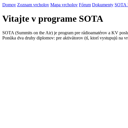
Domov
Zoznam vrcholov
Mapa vrcholov
Fórum
Dokumenty
SOTA
Vitajte v programe SOTA
SOTA (Summits on the Air) je program pre rádioamatérov a KV posluc
Ponúka dva druhy diplomov: pre aktivátorov (tí, ktorí vystupujú na vr