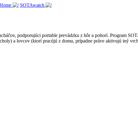
 Home
SOTAwatch
háčov, podporujúci portable prevádzku z hôr a pohorí. Program SOTA je
choly) a lovcov (ktorí pracújú z domu, prípadne práve aktivujú iný vrch