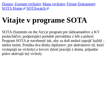
Domov
Zoznam vrcholov
Mapa vrcholov
Fórum
Dokumenty
SOTA Home
SOTAwatch
Vitajte v programe SOTA
SOTA (Summits on the Air) je program pre rádioamatérov a KV
poslucháčov, podporujúci portable prevádzku z hôr a pohorí.
Program SOTA je navrhnutý tak, aby sa doň mohol zapojiť každý -
nielen turisti. Ponúka dva druhy diplomov: pre aktivátorov (tí, ktorí
vystupujú na vrcholy) a lovcov (ktorí pracújú z domu, prípadne
práve aktivujú iný vrchol).