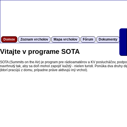
Domov
Zoznam vrcholov
Mapa vrcholov
Fórum
Dokumenty
S
Vitajte v programe SOTA
SOTA (Summits on the Air) je program pre rádioamatérov a KV poslucháčov, podpor
navrhnutý tak, aby sa doň mohol zapojiť každý - nielen turisti. Ponúka dva druhy dipl
(ktorí pracújú z domu, prípadne práve aktivujú iný vrchol).