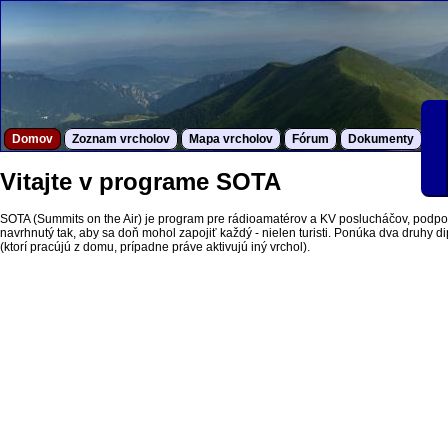
Domov
Zoznam vrcholov
Mapa vrcholov
Fórum
Dokumenty
S
Vitajte v programe SOTA
SOTA (Summits on the Air) je program pre rádioamatérov a KV poslucháčov, podpor
navrhnutý tak, aby sa doň mohol zapojiť každý - nielen turisti. Ponúka dva druhy dipl
(ktorí pracújú z domu, prípadne práve aktivujú iný vrchol).