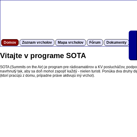
Domov
Zoznam vrcholov
Mapa vrcholov
Fórum
Dokumenty
S
Vitajte v programe SOTA
SOTA (Summits on the Air) je program pre rádioamatérov a KV poslucháčov, podpor
navrhnutý tak, aby sa doň mohol zapojiť každý - nielen turisti. Ponúka dva druhy dipl
(ktorí pracújú z domu, prípadne práve aktivujú iný vrchol).