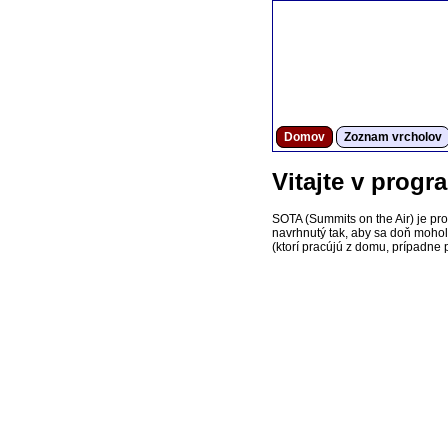
Domov
Zoznam vrcholov
Vitajte v prog
SOTA (Summits on the Air) je pr
navrhnutý tak, aby sa doň mohol z
(ktorí pracújú z domu, prípadne p