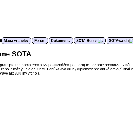
Mapa vrcholov
Fórum
Dokumenty
SOTA Home
SOTAwatch
rame SOTA
ogram pre rádioamatérov a KV poslucháčov, podporujúci portable prevádzku z hôr 
apojiť každý - nielen turisti. Ponúka dva druhy diplomov: pre aktivátorov (tí, ktorí 
ráve aktivujú iný vrchol).