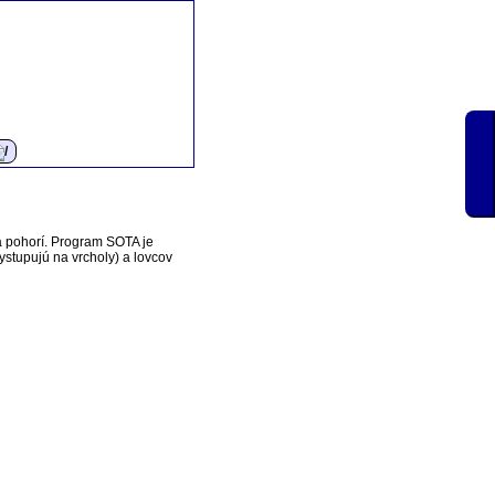
a pohorí. Program SOTA je
vystupujú na vrcholy) a lovcov