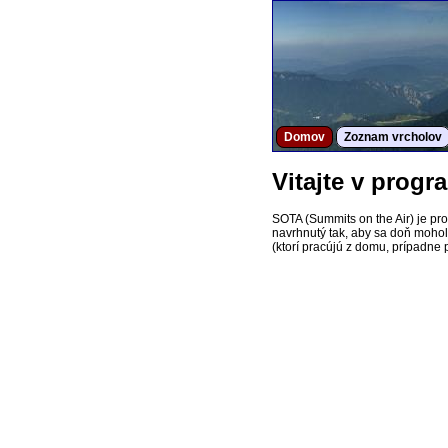
Domov
Zoznam vrcholov
Vitajte v prog
SOTA (Summits on the Air) je pr
navrhnutý tak, aby sa doň mohol z
(ktorí pracújú z domu, prípadne p