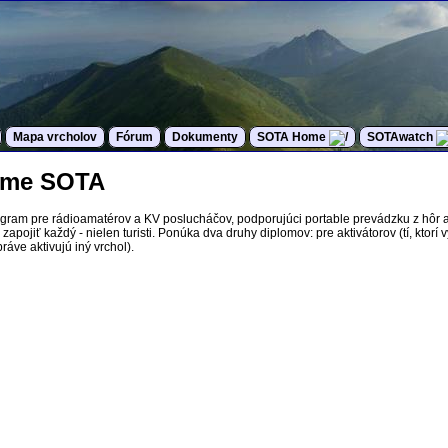
Mapa vrcholov
Fórum
Dokumenty
SOTA Home
SOTAwatch
rame SOTA
ogram pre rádioamatérov a KV poslucháčov, podporujúci portable prevádzku z hôr 
apojiť každý - nielen turisti. Ponúka dva druhy diplomov: pre aktivátorov (tí, ktorí 
ráve aktivujú iný vrchol).