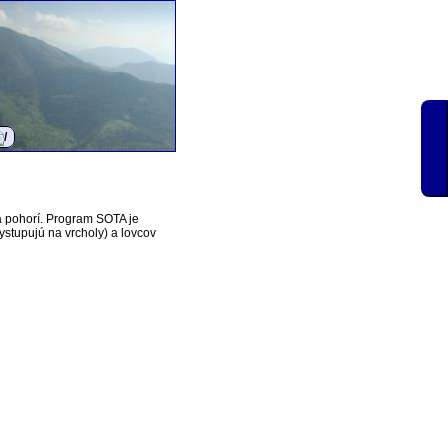
a pohorí. Program SOTA je
vystupujú na vrcholy) a lovcov