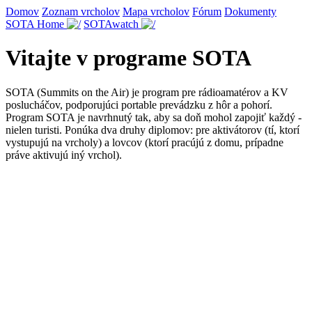
Domov
Zoznam vrcholov
Mapa vrcholov
Fórum
Dokumenty
SOTA Home
SOTAwatch
Vitajte v programe SOTA
SOTA (Summits on the Air) je program pre rádioamatérov a KV
poslucháčov, podporujúci portable prevádzku z hôr a pohorí.
Program SOTA je navrhnutý tak, aby sa doň mohol zapojiť každý -
nielen turisti. Ponúka dva druhy diplomov: pre aktivátorov (tí, ktorí
vystupujú na vrcholy) a lovcov (ktorí pracújú z domu, prípadne
práve aktivujú iný vrchol).