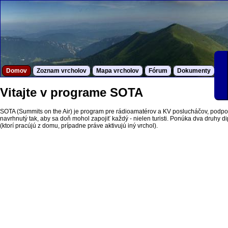
Domov
Zoznam vrcholov
Mapa vrcholov
Fórum
Dokumenty
S
Vitajte v programe SOTA
SOTA (Summits on the Air) je program pre rádioamatérov a KV poslucháčov, podpor
navrhnutý tak, aby sa doň mohol zapojiť každý - nielen turisti. Ponúka dva druhy dipl
(ktorí pracújú z domu, prípadne práve aktivujú iný vrchol).