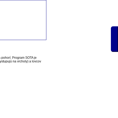
a pohorí. Program SOTA je
vystupujú na vrcholy) a lovcov