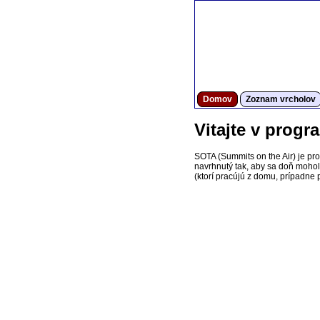
Domov
Zoznam vrcholov
Vitajte v prog
SOTA (Summits on the Air) je pr
navrhnutý tak, aby sa doň mohol z
(ktorí pracújú z domu, prípadne p