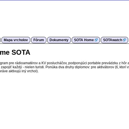
Mapa vrcholov
Fórum
Dokumenty
SOTA Home
SOTAwatch
rame SOTA
ogram pre rádioamatérov a KV poslucháčov, podporujúci portable prevádzku z hôr 
apojiť každý - nielen turisti. Ponúka dva druhy diplomov: pre aktivátorov (tí, ktorí 
ráve aktivujú iný vrchol).