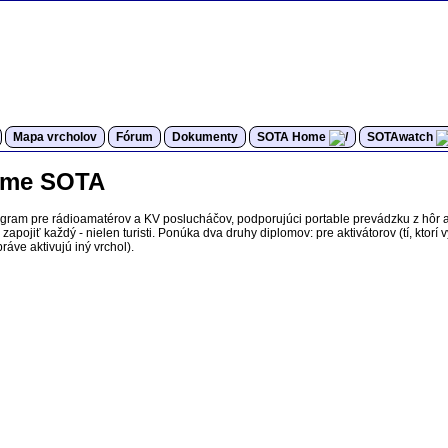
Mapa vrcholov
Fórum
Dokumenty
SOTA Home
SOTAwatch
rame SOTA
ogram pre rádioamatérov a KV poslucháčov, podporujúci portable prevádzku z hôr 
apojiť každý - nielen turisti. Ponúka dva druhy diplomov: pre aktivátorov (tí, ktorí 
ráve aktivujú iný vrchol).