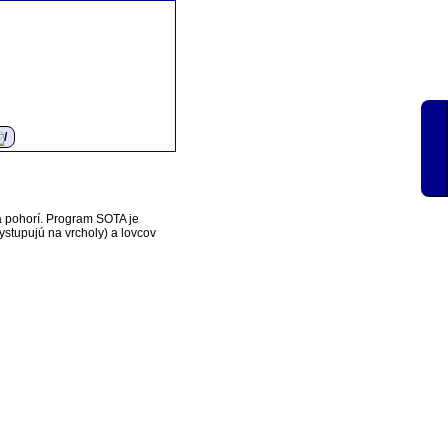
a pohorí. Program SOTA je
vystupujú na vrcholy) a lovcov