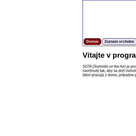
Domov
Zoznam vrcholov
Vitajte v prog
SOTA (Summits on the Air) je pr
navrhnutý tak, aby sa doň mohol z
(ktorí pracújú z domu, prípadne p