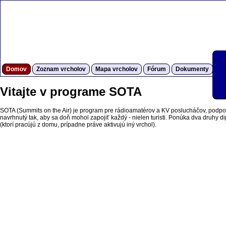
Domov
Zoznam vrcholov
Mapa vrcholov
Fórum
Dokumenty
S
Vitajte v programe SOTA
SOTA (Summits on the Air) je program pre rádioamatérov a KV poslucháčov, podpor
navrhnutý tak, aby sa doň mohol zapojiť každý - nielen turisti. Ponúka dva druhy dipl
(ktorí pracújú z domu, prípadne práve aktivujú iný vrchol).