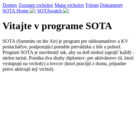
Domov
Zoznam vrcholov
Mapa vrcholov
Fórum
Dokumenty
SOTA Home
SOTAwatch
Vitajte v programe SOTA
SOTA (Summits on the Air) je program pre rádioamatérov a KV
poslucháčov, podporujúci portable prevádzku z hôr a pohorí.
Program SOTA je navrhnutý tak, aby sa doň mohol zapojiť každý -
nielen turisti. Ponúka dva druhy diplomov: pre aktivátorov (tí, ktorí
vystupujú na vrcholy) a lovcov (ktorí pracújú z domu, prípadne
práve aktivujú iný vrchol).