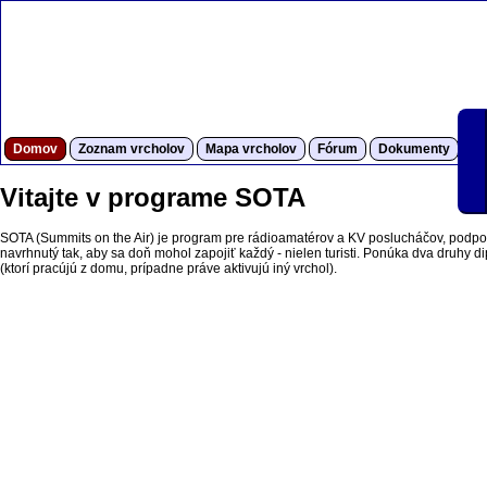
Domov
Zoznam vrcholov
Mapa vrcholov
Fórum
Dokumenty
S
Vitajte v programe SOTA
SOTA (Summits on the Air) je program pre rádioamatérov a KV poslucháčov, podpor
navrhnutý tak, aby sa doň mohol zapojiť každý - nielen turisti. Ponúka dva druhy dipl
(ktorí pracújú z domu, prípadne práve aktivujú iný vrchol).