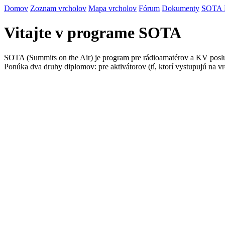
Domov
Zoznam vrcholov
Mapa vrcholov
Fórum
Dokumenty
SOTA
Vitajte v programe SOTA
SOTA (Summits on the Air) je program pre rádioamatérov a KV posluc
Ponúka dva druhy diplomov: pre aktivátorov (tí, ktorí vystupujú na vr