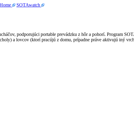
 Home
SOTAwatch
háčov, podporujúci portable prevádzku z hôr a pohorí. Program SOTA je
choly) a lovcov (ktorí pracújú z domu, prípadne práve aktivujú iný vrch