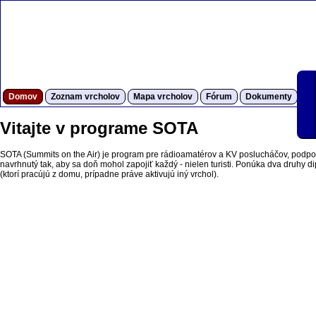
Domov
Zoznam vrcholov
Mapa vrcholov
Fórum
Dokumenty
S
Vitajte v programe SOTA
SOTA (Summits on the Air) je program pre rádioamatérov a KV poslucháčov, podpor
navrhnutý tak, aby sa doň mohol zapojiť každý - nielen turisti. Ponúka dva druhy dipl
(ktorí pracújú z domu, prípadne práve aktivujú iný vrchol).