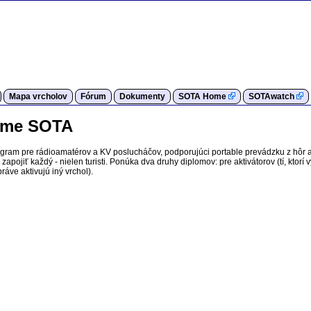
Mapa vrcholov
Fórum
Dokumenty
SOTA Home
SOTAwatch
rame SOTA
ogram pre rádioamatérov a KV poslucháčov, podporujúci portable prevádzku z hôr 
apojiť každý - nielen turisti. Ponúka dva druhy diplomov: pre aktivátorov (tí, ktorí 
ráve aktivujú iný vrchol).