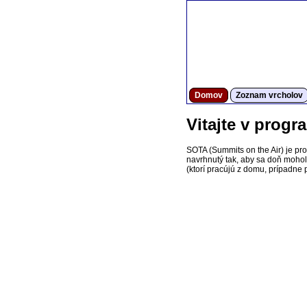
Domov
Zoznam vrcholov
Vitajte v prog
SOTA (Summits on the Air) je pr
navrhnutý tak, aby sa doň mohol z
(ktorí pracújú z domu, prípadne p