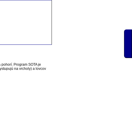
a pohorí. Program SOTA je
vystupujú na vrcholy) a lovcov