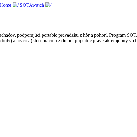
 Home
SOTAwatch
háčov, podporujúci portable prevádzku z hôr a pohorí. Program SOTA je
choly) a lovcov (ktorí pracújú z domu, prípadne práve aktivujú iný vrch