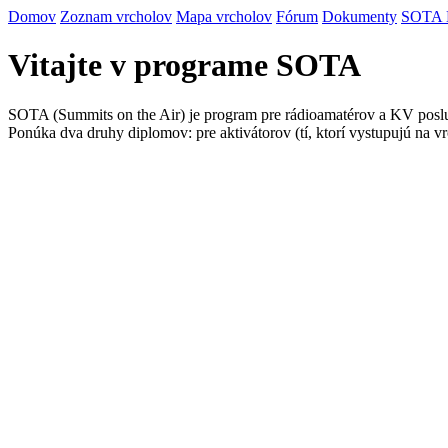
Domov
Zoznam vrcholov
Mapa vrcholov
Fórum
Dokumenty
SOTA
Vitajte v programe SOTA
SOTA (Summits on the Air) je program pre rádioamatérov a KV posluc
Ponúka dva druhy diplomov: pre aktivátorov (tí, ktorí vystupujú na vr