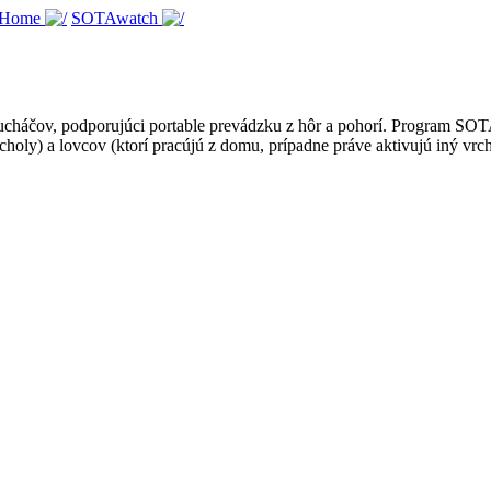
 Home
SOTAwatch
háčov, podporujúci portable prevádzku z hôr a pohorí. Program SOTA je
choly) a lovcov (ktorí pracújú z domu, prípadne práve aktivujú iný vrch