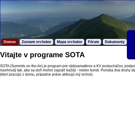
Domov
Zoznam vrcholov
Mapa vrcholov
Fórum
Dokumenty
S
Vitajte v programe SOTA
SOTA (Summits on the Air) je program pre rádioamatérov a KV poslucháčov, podpor
navrhnutý tak, aby sa doň mohol zapojiť každý - nielen turisti. Ponúka dva druhy dipl
(ktorí pracújú z domu, prípadne práve aktivujú iný vrchol).