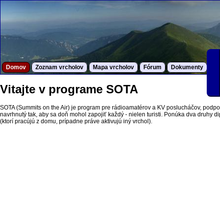
Domov
Zoznam vrcholov
Mapa vrcholov
Fórum
Dokumenty
S
Vitajte v programe SOTA
SOTA (Summits on the Air) je program pre rádioamatérov a KV poslucháčov, podpor
navrhnutý tak, aby sa doň mohol zapojiť každý - nielen turisti. Ponúka dva druhy dipl
(ktorí pracújú z domu, prípadne práve aktivujú iný vrchol).