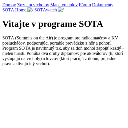
Domov
Zoznam vrcholov
Mapa vrcholov
Fórum
Dokumenty
SOTA Home
SOTAwatch
Vitajte v programe SOTA
SOTA (Summits on the Air) je program pre rádioamatérov a KV
poslucháčov, podporujúci portable prevádzku z hôr a pohorí.
Program SOTA je navrhnutý tak, aby sa doň mohol zapojiť každý -
nielen turisti. Ponúka dva druhy diplomov: pre aktivátorov (tí, ktorí
vystupujú na vrcholy) a lovcov (ktorí pracújú z domu, prípadne
práve aktivujú iný vrchol).