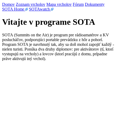
Domov
Zoznam vrcholov
Mapa vrcholov
Fórum
Dokumenty
SOTA Home
SOTAwatch
Vitajte v programe SOTA
SOTA (Summits on the Air) je program pre rádioamatérov a KV
poslucháčov, podporujúci portable prevádzku z hôr a pohorí.
Program SOTA je navrhnutý tak, aby sa doň mohol zapojiť každý -
nielen turisti. Ponúka dva druhy diplomov: pre aktivátorov (tí, ktorí
vystupujú na vrcholy) a lovcov (ktorí pracújú z domu, prípadne
práve aktivujú iný vrchol).