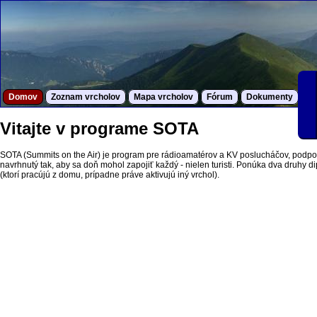
Domov
Zoznam vrcholov
Mapa vrcholov
Fórum
Dokumenty
S
Vitajte v programe SOTA
SOTA (Summits on the Air) je program pre rádioamatérov a KV poslucháčov, podpor
navrhnutý tak, aby sa doň mohol zapojiť každý - nielen turisti. Ponúka dva druhy dipl
(ktorí pracújú z domu, prípadne práve aktivujú iný vrchol).