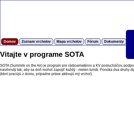
Domov
Zoznam vrcholov
Mapa vrcholov
Fórum
Dokumenty
S
Vitajte v programe SOTA
SOTA (Summits on the Air) je program pre rádioamatérov a KV poslucháčov, podpor
navrhnutý tak, aby sa doň mohol zapojiť každý - nielen turisti. Ponúka dva druhy dipl
(ktorí pracújú z domu, prípadne práve aktivujú iný vrchol).