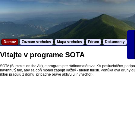
Domov
Zoznam vrcholov
Mapa vrcholov
Fórum
Dokumenty
S
Vitajte v programe SOTA
SOTA (Summits on the Air) je program pre rádioamatérov a KV poslucháčov, podpor
navrhnutý tak, aby sa doň mohol zapojiť každý - nielen turisti. Ponúka dva druhy dipl
(ktorí pracújú z domu, prípadne práve aktivujú iný vrchol).