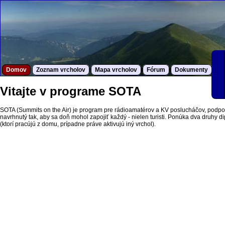
Domov
Zoznam vrcholov
Mapa vrcholov
Fórum
Dokumenty
S
Vitajte v programe SOTA
SOTA (Summits on the Air) je program pre rádioamatérov a KV poslucháčov, podpor
navrhnutý tak, aby sa doň mohol zapojiť každý - nielen turisti. Ponúka dva druhy dipl
(ktorí pracújú z domu, prípadne práve aktivujú iný vrchol).