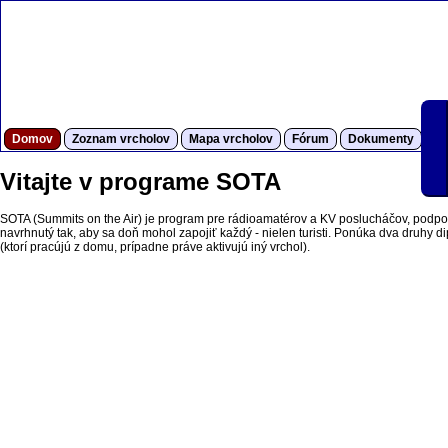
Domov
Zoznam vrcholov
Mapa vrcholov
Fórum
Dokumenty
S
Vitajte v programe SOTA
SOTA (Summits on the Air) je program pre rádioamatérov a KV poslucháčov, podpor
navrhnutý tak, aby sa doň mohol zapojiť každý - nielen turisti. Ponúka dva druhy dipl
(ktorí pracújú z domu, prípadne práve aktivujú iný vrchol).