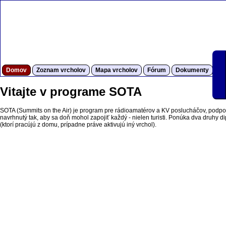
Domov
Zoznam vrcholov
Mapa vrcholov
Fórum
Dokumenty
S
Vitajte v programe SOTA
SOTA (Summits on the Air) je program pre rádioamatérov a KV poslucháčov, podpor
navrhnutý tak, aby sa doň mohol zapojiť každý - nielen turisti. Ponúka dva druhy dipl
(ktorí pracújú z domu, prípadne práve aktivujú iný vrchol).