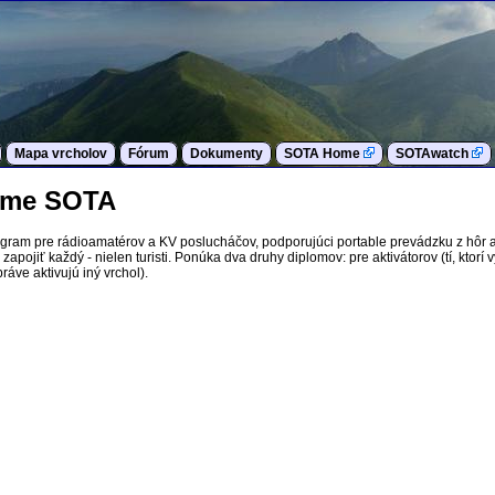
Mapa vrcholov
Fórum
Dokumenty
SOTA Home
SOTAwatch
rame SOTA
ogram pre rádioamatérov a KV poslucháčov, podporujúci portable prevádzku z hôr 
apojiť každý - nielen turisti. Ponúka dva druhy diplomov: pre aktivátorov (tí, ktorí 
ráve aktivujú iný vrchol).