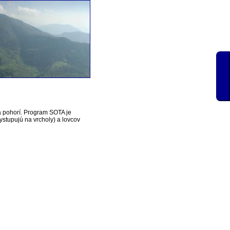
a pohorí. Program SOTA je
vystupujú na vrcholy) a lovcov