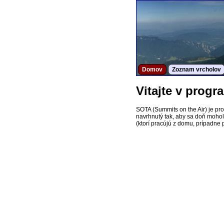
Domov
Zoznam vrcholov
Vitajte v prog
SOTA (Summits on the Air) je pr
navrhnutý tak, aby sa doň mohol z
(ktorí pracújú z domu, prípadne p