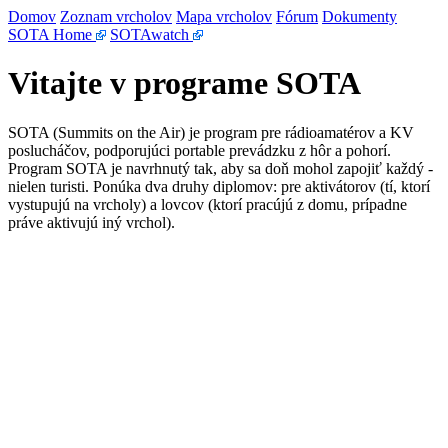
Domov
Zoznam vrcholov
Mapa vrcholov
Fórum
Dokumenty
SOTA Home
SOTAwatch
Vitajte v programe SOTA
SOTA (Summits on the Air) je program pre rádioamatérov a KV
poslucháčov, podporujúci portable prevádzku z hôr a pohorí.
Program SOTA je navrhnutý tak, aby sa doň mohol zapojiť každý -
nielen turisti. Ponúka dva druhy diplomov: pre aktivátorov (tí, ktorí
vystupujú na vrcholy) a lovcov (ktorí pracújú z domu, prípadne
práve aktivujú iný vrchol).