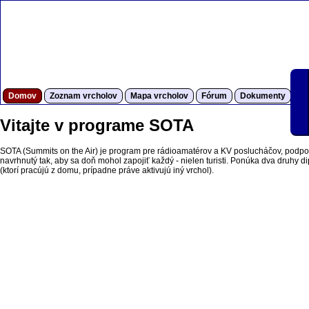
Domov
Zoznam vrcholov
Mapa vrcholov
Fórum
Dokumenty
S
Vitajte v programe SOTA
SOTA (Summits on the Air) je program pre rádioamatérov a KV poslucháčov, podpor
navrhnutý tak, aby sa doň mohol zapojiť každý - nielen turisti. Ponúka dva druhy dipl
(ktorí pracújú z domu, prípadne práve aktivujú iný vrchol).