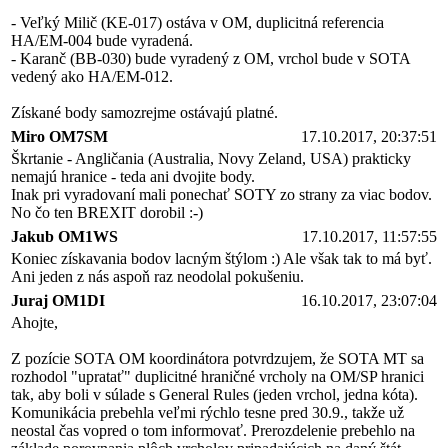
- Veľký Milič (KE-017) ostáva v OM, duplicitná referencia
HA/EM-004 bude vyradená.
- Karanč (BB-030) bude vyradený z OM, vrchol bude v SOTA
vedený ako HA/EM-012.
Získané body samozrejme ostávajú platné.
Miro OM7SM
17.10.2017, 20:37:51
Škrtanie - Angličania (Australia, Novy Zeland, USA) prakticky
nemajú hranice - teda ani dvojite body.
Inak pri vyradovaní mali ponechať SOTY zo strany za viac bodov.
No čo ten BREXIT dorobil :-)
Jakub OM1WS
17.10.2017, 11:57:55
Koniec získavania bodov lacným štýlom :) Ale však tak to má byť.
Ani jeden z nás aspoň raz neodolal pokušeniu.
Juraj OM1DI
16.10.2017, 23:07:04
Ahojte,
Z pozície SOTA OM koordinátora potvrdzujem, že SOTA MT sa
rozhodol "upratať" duplicitné hraničné vrcholy na OM/SP hranici
tak, aby boli v súlade s General Rules (jeden vrchol, jedna kóta).
Komunikácia prebehla veľmi rýchlo tesne pred 30.9., takže už
neostal čas vopred o tom informovať. Prerozdelenie prebehlo na