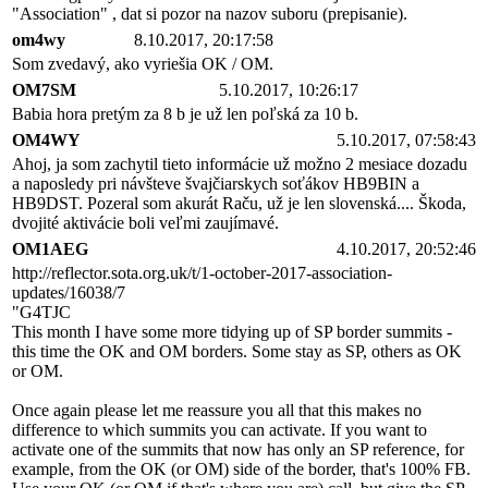
"Association" , dat si pozor na nazov suboru (prepisanie).
om4wy
8.10.2017, 20:17:58
Som zvedavý, ako vyriešia OK / OM.
OM7SM
5.10.2017, 10:26:17
Babia hora pretým za 8 b je už len poľská za 10 b.
OM4WY
5.10.2017, 07:58:43
Ahoj, ja som zachytil tieto informácie už možno 2 mesiace dozadu
a naposledy pri návšteve švajčiarskych soťákov HB9BIN a
HB9DST. Pozeral som akurát Raču, už je len slovenská.... Škoda,
dvojité aktivácie boli veľmi zaujímavé.
OM1AEG
4.10.2017, 20:52:46
http://reflector.sota.org.uk/t/1-october-2017-association-
updates/16038/7
"G4TJC
This month I have some more tidying up of SP border summits -
this time the OK and OM borders. Some stay as SP, others as OK
or OM.
Once again please let me reassure you all that this makes no
difference to which summits you can activate. If you want to
activate one of the summits that now has only an SP reference, for
example, from the OK (or OM) side of the border, that's 100% FB.