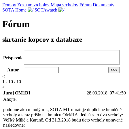
Domov
Zoznam vrcholov
Mapa vrcholov
Fórum
Dokumenty
SOTA Home
SOTAwatch
Fórum
skrtanie kopcov z databaze
Príspevok
Autor
<
1 - 10 / 10
>
Juraj OM1DI
28.03.2018, 07:41:50
Ahojte,
podobne ako minulý rok, SOTA MT upratuje duplicitné hraničné
vrcholy a teraz prišlo na hranicu OM/HA. Jedná sa o dva vrcholy:
Veľký Milič a Karanč. Od 31.3.2018 budú tieto vrcholy upravené
nasledovne: