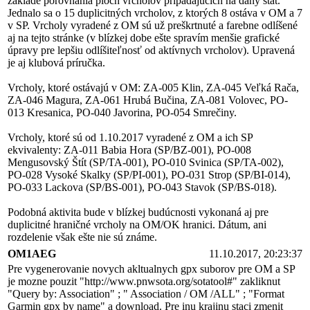
základe porovnania plôch vrcholov pripadajúcich na daný štát.
Jednalo sa o 15 duplicitných vrcholov, z ktorých 8 ostáva v OM a 7
v SP. Vrcholy vyradené z OM sú už preškrtnuté a farebne odlíšené
aj na tejto stránke (v blízkej dobe ešte spravím menšie grafické
úpravy pre lepšiu odlíšiteľnosť od aktívnych vrcholov). Upravená
je aj klubová príručka.
Vrcholy, ktoré ostávajú v OM: ZA-005 Klin, ZA-045 Veľká Rača,
ZA-046 Magura, ZA-061 Hrubá Bučina, ZA-081 Volovec, PO-
013 Kresanica, PO-040 Javorina, PO-054 Smrečiny.
Vrcholy, ktoré sú od 1.10.2017 vyradené z OM a ich SP
ekvivalenty: ZA-011 Babia Hora (SP/BZ-001), PO-008
Mengusovský Štít (SP/TA-001), PO-010 Svinica (SP/TA-002),
PO-028 Vysoké Skalky (SP/PI-001), PO-031 Strop (SP/BI-014),
PO-033 Lackova (SP/BS-001), PO-043 Stavok (SP/BS-018).
Podobná aktivita bude v blízkej budúcnosti vykonaná aj pre
duplicitné hraničné vrcholy na OM/OK hranici. Dátum, ani
rozdelenie však ešte nie sú známe.
OM1AEG
11.10.2017, 20:23:37
Pre vygenerovanie novych akltualnych gpx suborov pre OM a SP
je mozne pouzit "http://www.pnwsota.org/sotatool#" zakliknut
"Query by: Association" ; " Association / OM /ALL" ; "Format
Garmin gpx by name" a download. Pre inu krajinu staci zmenit