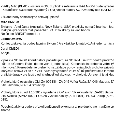
- Veľký Milič (KE-017) ostáva v OM, duplicitná referencia HA/EM-004 bude vyrade
- Karanč (BB-030) bude vyradený z OM, vrchol bude v SOTA vedený ako HA/EM-0
Získané body samozrejme ostávajú platné.
Miro OM7SM
17.
Škrtanie - Angličania (Australia, Novy Zeland, USA) prakticky nemajú hranice - teda
Inak pri vyradovaní mali ponechať SOTY zo strany za viac bodov.
No čo ten BREXIT dorobil :-)
Jakub OM1WS
Koniec získavania bodov lacným štýlom :) Ale však tak to má byť. Ani jeden z nás
Juraj OM1DI
Ahojte,
Z pozície SOTA OM koordinátora potvrdzujem, že SOTA MT sa rozhodol "upratať" dup
súlade s General Rules (jeden vrchol, jedna kóta). Komunikácia prebehla veľmi rý
informovať. Prerozdelenie prebehlo na základe porovnania plôch vrcholov pripadaj
ktorých 8 ostáva v OM a 7 v SP. Vrcholy vyradené z OM sú už preškrtnuté a farebne
grafické úpravy pre lepšiu odlíšiteľnosť od aktívnych vrcholov). Upravená je aj klu
Vrcholy, ktoré ostávajú v OM: ZA-005 Klin, ZA-045 Veľká Rača, ZA-046 Magura, 
040 Javorina, PO-054 Smrečiny.
Vrcholy, ktoré sú od 1.10.2017 vyradené z OM a ich SP ekvivalenty: ZA-011 Babi
010 Svinica (SP/TA-002), PO-028 Vysoké Skalky (SP/PI-001), PO-031 Strop (SP/
018).
Podobná aktivita bude v blízkej budúcnosti vykonaná aj pre duplicitné hraničné v
známe.