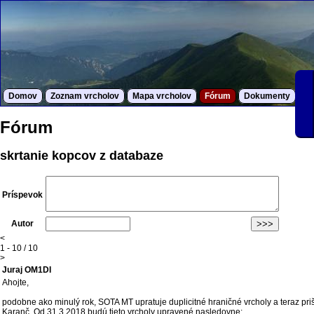
Domov
Zoznam vrcholov
Mapa vrcholov
Fórum
Dokumenty
S
Fórum
skrtanie kopcov z databaze
Príspevok
Autor
<
1 - 10 / 10
>
Juraj OM1DI
Ahojte,
podobne ako minulý rok, SOTA MT upratuje duplicitné hraničné vrcholy a teraz pri
Karanč. Od 31.3.2018 budú tieto vrcholy upravené nasledovne: