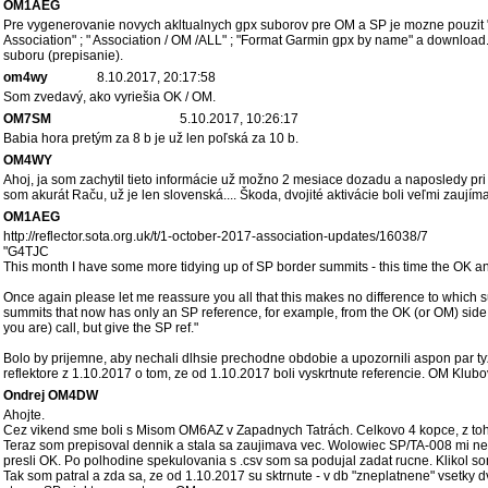
OM1AEG
Pre vygenerovanie novych akltualnych gpx suborov pre OM a SP je mozne pouzit "h
Association" ; " Association / OM /ALL" ; "Format Garmin gpx by name" a download. 
suboru (prepisanie).
om4wy
8.10.2017, 20:17:58
Som zvedavý, ako vyriešia OK / OM.
OM7SM
5.10.2017, 10:26:17
Babia hora pretým za 8 b je už len poľská za 10 b.
OM4WY
Ahoj, ja som zachytil tieto informácie už možno 2 mesiace dozadu a naposledy p
som akurát Raču, už je len slovenská.... Škoda, dvojité aktivácie boli veľmi zaujím
OM1AEG
http://reflector.sota.org.uk/t/1-october-2017-association-updates/16038/7
"G4TJC
This month I have some more tidying up of SP border summits - this time the OK 
Once again please let me reassure you all that this makes no difference to which su
summits that now has only an SP reference, for example, from the OK (or OM) side 
you are) call, but give the SP ref."
Bolo by prijemne, aby nechali dlhsie prechodne obdobie a upozornili aspon par 
reflektore z 1.10.2017 o tom, ze od 1.10.2017 boli vyskrtnute referencie. OM Klubo
Ondrej OM4DW
Ahojte.
Cez vikend sme boli s Misom OM6AZ v Zapadnych Tatrách. Celkovo 4 kopce, z toho 
Teraz som prepisoval dennik a stala sa zaujimava vec. Wolowiec SP/TA-008 mi nech
presli OK. Po polhodine spekulovania s .csv som sa podujal zadat rucne. Klikol s
Tak som patral a zda sa, ze od 1.10.2017 su sktrnute - v db "zneplatnene" vsetky d