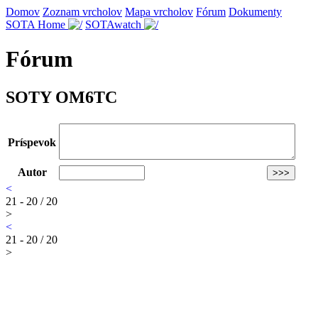
Domov
Zoznam vrcholov
Mapa vrcholov
Fórum
Dokumenty
SOTA Home
SOTAwatch
Fórum
SOTY OM6TC
Príspevok
Autor
<
21 - 20 / 20
>
<
21 - 20 / 20
>