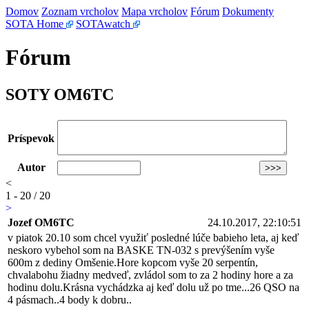
Domov
Zoznam vrcholov
Mapa vrcholov
Fórum
Dokumenty
SOTA Home
SOTAwatch
Fórum
SOTY OM6TC
Príspevok
Autor
<
1 - 20 / 20
>
Jozef OM6TC
24.10.2017, 22:10:51
v piatok 20.10 som chcel využiť posledné lúče babieho leta, aj keď
neskoro vybehol som na BASKE TN-032 s prevýšením vyše
600m z dediny Omšenie.Hore kopcom vyše 20 serpentín,
chvalabohu žiadny medveď, zvládol som to za 2 hodiny hore a za
hodinu dolu.Krásna vychádzka aj keď dolu už po tme...26 QSO na
4 pásmach..4 body k dobru..