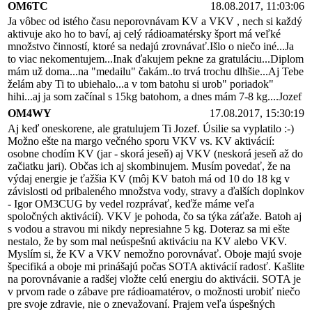
OM6TC
18.08.2017, 11:03:06
Ja vôbec od istého času neporovnávam KV a VKV , nech si každý
aktivuje ako ho to baví, aj celý rádioamatérsky šport má veľké
množstvo činností, ktoré sa nedajú zrovnávať.Išlo o niečo iné...Ja
to viac nekomentujem...Inak ďakujem pekne za gratuláciu...Diplom
mám už doma...na "medailu" čakám..to trvá trochu dlhšie...Aj Tebe
želám aby Ti to ubiehalo...a v tom batohu si urob" poriadok"
hihi...aj ja som začínal s 15kg batohom, a dnes mám 7-8 kg....Jozef
OM4WY
17.08.2017, 15:30:19
Aj keď oneskorene, ale gratulujem Ti Jozef. Úsilie sa vyplatilo :-)
Možno ešte na margo večného sporu VKV vs. KV aktivácií:
osobne chodím KV (jar - skorá jeseň) aj VKV (neskorá jeseň až do
začiatku jari). Občas ich aj skombinujem. Musím povedať, že na
výdaj energie je ťažšia KV (môj KV batoh má od 10 do 18 kg v
závislosti od pribaleného množstva vody, stravy a ďalších doplnkov
- Igor OM3CUG by vedel rozprávať, keďže máme veľa
spoločných aktivácií). VKV je pohoda, čo sa týka záťaže. Batoh aj
s vodou a stravou mi nikdy nepresiahne 5 kg. Doteraz sa mi ešte
nestalo, že by som mal neúspešnú aktiváciu na KV alebo VKV.
Myslím si, že KV a VKV nemožno porovnávať. Oboje majú svoje
špecifiká a oboje mi prinášajú počas SOTA aktivácií radosť. Kašlite
na porovnávanie a radšej vložte celú energiu do aktivácii. SOTA je
v prvom rade o zábave pre rádioamatérov, o možnosti urobiť niečo
pre svoje zdravie, nie o znevažovaní. Prajem veľa úspešných