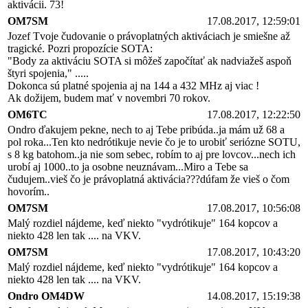
aktivácii. 73!
OM7SM
17.08.2017, 12:59:01
Jozef Tvoje čudovanie o právoplatných aktiváciach je smiešne až
tragické. Pozri propozície SOTA:
"Body za aktiváciu SOTA si môžeš započítať ak nadviažeš aspoň
štyri spojenia," .....
Dokonca sú platné spojenia aj na 144 a 432 MHz aj viac !
Ak dožijem, budem mať v novembri 70 rokov.
OM6TC
17.08.2017, 12:22:50
Ondro ďakujem pekne, nech to aj Tebe pribúda..ja mám už 68 a
pol roka...Ten kto nedrótikuje nevie čo je to urobiť seriózne SOTU,
s 8 kg batohom..ja nie som sebec, robím to aj pre lovcov...nech ich
urobí aj 1000..to ja osobne neuznávam...Miro a Tebe sa
čudujem..vieš čo je právoplatná aktivácia???dúfam že vieš o čom
hovorím..
OM7SM
17.08.2017, 10:56:08
Malý rozdiel nájdeme, keď niekto "vydrótikuje" 164 kopcov a
niekto 428 len tak .... na VKV.
OM7SM
17.08.2017, 10:43:20
Malý rozdiel nájdeme, keď niekto "vydrótikuje" 164 kopcov a
niekto 428 len tak .... na VKV.
Ondro OM4DW
14.08.2017, 15:19:38