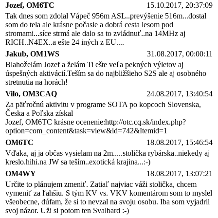
Jozef, OM6TC
15.10.2017, 20:37:09
Tak dnes som zdolal Vápeč 956m ASL..prevýšenie 516m...dostal
som do tela ale krásne počasie a dobrá cesta lesom pod
stromami...síce strmá ale dalo sa to zvládnuť..na 14MHz aj
RICH..N4EX..a ešte 24 iných z EU....
Jakub, OM1WS
31.08.2017, 00:00:11
Blahoželám Jozef a želám Ti ešte veľa pekných výletov aj
úspešných aktivácií.Teším sa do najbližšieho S2S ale aj osobného
stretnutia na horách!
Vilo, OM3CAQ
24.08.2017, 13:40:54
Za päťročnú aktivitu v programe SOTA po kopcoch Slovenska,
Česka a Poľska získal
Jozef, OM6TC krásne ocenenie:http://otc.cq.sk/index.php?
option=com_content&task=view&id=742&Itemid=1
OM6TC
18.08.2017, 15:46:54
Vďaka, aj ja občas vysielam na 2m.....stolička rybárska..niekedy aj
kreslo.hihi.na JW sa teším..exotická krajina...:-)
OM4WY
18.08.2017, 13:07:21
Určite to plánujem zmeniť. Zatiaľ najviac váži stolička, chcem
vymeniť za ľahšiu. S tým KV vs. VKV komentárom som to myslel
všeobecne, dúfam, že si to nevzal na svoju osobu. Iba som vyjadril
svoj názor. Uži si potom ten Svalbard :-)