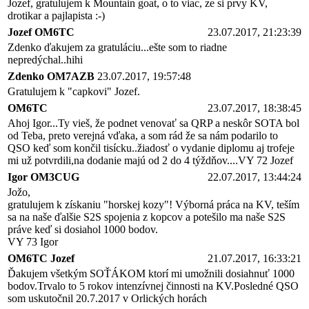
Jozef, gratulujem k Mountain goat, o to viac, ze si prvy KV,
drotikar a pajlapista :-)
Jozef OM6TC
23.07.2017, 21:23:39
Zdenko ďakujem za gratuláciu...ešte som to riadne
nepredýchal..hihi
Zdenko OM7AZB
23.07.2017, 19:57:48
Gratulujem k "capkovi" Jozef.
OM6TC
23.07.2017, 18:38:45
Ahoj Igor...Ty vieš, že podnet venovať sa QRP a neskôr SOTA bol
od Teba, preto verejná vďaka, a som rád že sa nám podarilo to
QSO keď som končil tisícku..žiadosť o vydanie diplomu aj trofeje
mi už potvrdili,na dodanie majú od 2 do 4 týždňov....VY 72 Jozef
Igor OM3CUG
22.07.2017, 13:44:24
Jožo,
gratulujem k získaniu "horskej kozy"! Výborná práca na KV, teším
sa na naše ďalšie S2S spojenia z kopcov a potešilo ma naše S2S
práve keď si dosiahol 1000 bodov.
VY 73 Igor
OM6TC Jozef
21.07.2017, 16:33:21
Ďakujem všetkým SOŤÁKOM ktorí mi umožnili dosiahnuť 1000
bodov.Trvalo to 5 rokov intenzívnej činnosti na KV.Posledné QSO
som uskutočnil 20.7.2017 v Orlických horách