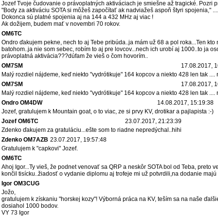
Jozef Tvoje čudovanie o právoplatných aktiváciach je smiešne až tragické. Pozri 
"Body za aktiváciu SOTA si môžeš započítať ak nadviažeš aspoň štyri spojenia," ....
Dokonca sú platné spojenia aj na 144 a 432 MHz aj viac !
Ak dožijem, budem mať v novembri 70 rokov.
OM6TC
Ondro ďakujem pekne, nech to aj Tebe pribúda..ja mám už 68 a pol roka...Ten kto n
batohom..ja nie som sebec, robím to aj pre lovcov...nech ich urobí aj 1000..to ja
právoplatná aktivácia???dúfam že vieš o čom hovorím..
OM7SM
17.08.2017, 1
Malý rozdiel nájdeme, keď niekto "vydrótikuje" 164 kopcov a niekto 428 len tak ....
OM7SM
17.08.2017, 1
Malý rozdiel nájdeme, keď niekto "vydrótikuje" 164 kopcov a niekto 428 len tak ....
Ondro OM4DW
14.08.2017, 15:19:38
Jozef, gratulujem k Mountain goat, o to viac, ze si prvy KV, drotikar a pajlapista :-)
Jozef OM6TC
23.07.2017, 21:23:39
Zdenko ďakujem za gratuláciu...ešte som to riadne nepredýchal..hihi
Zdenko OM7AZB
23.07.2017, 19:57:48
Gratulujem k "capkovi" Jozef.
OM6TC
Ahoj Igor...Ty vieš, že podnet venovať sa QRP a neskôr SOTA bol od Teba, preto 
končil tisícku..žiadosť o vydanie diplomu aj trofeje mi už potvrdili,na dodanie majú
Igor OM3CUG
Jožo,
gratulujem k získaniu "horskej kozy"! Výborná práca na KV, teším sa na naše ďalš
dosiahol 1000 bodov.
VY 73 Igor