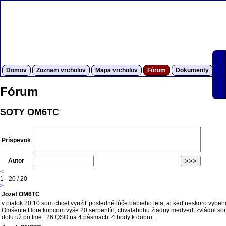
Domov
Zoznam vrcholov
Mapa vrcholov
Fórum
Dokumenty
S
Fórum
SOTY OM6TC
Príspevok
Autor
<
1 - 20 / 20
>
Jozef OM6TC
v piatok 20.10 som chcel využiť posledné lúče babieho leta, aj keď neskoro vy
Omšenie.Hore kopcom vyše 20 serpentín, chvalabohu žiadny medveď, zvládol som 
dolu už po tme...26 QSO na 4 pásmach..4 body k dobru..