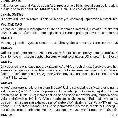
Jozef, OM6TC
Tak dnes som zdolal Vápeč 956m ASL..prevýšenie 516m...dostal som do tela ale k
ale dalo sa to zvládnuť..na 14MHz aj RICH..N4EX..a ešte 24 iných z EU....
Jakub, OM1WS
Blahoželám Jozef a želám Ti ešte veľa pekných výletov aj úspešných aktivácií.Teš
Vilo, OM3CAQ
Za päťročnú aktivitu v programe SOTA po kopcoch Slovenska, Česka a Poľska zís
Jozef, OM6TC krásne ocenenie:http://otc.cq.sk/index.php?option=com_content&
OM6TC
Vďaka, aj ja občas vysielam na 2m.....stolička rybárska..niekedy aj kreslo.hihi.na JW
OM4WY
Určite to plánujem zmeniť. Zatiaľ najviac váži stolička, chcem vymeniť za ľahšiu
že si to nevzal na svoju osobu. Iba som vyjadril svoj názor. Uži si potom ten Svalbar
OM6TC
Ja vôbec od istého času neporovnávam KV a VKV , nech si každý aktivuje ako ho to
ktoré sa nedajú zrovnávať.Išlo o niečo iné...Ja to viac nekomentujem...Inak ďaku
čakám..to trvá trochu dlhšie...Aj Tebe želám aby Ti to ubiehalo...a v tom batohu si 
mám 7-8 kg....Jozef
OM4WY
Aj keď oneskorene, ale gratulujem Ti Jozef. Úsilie sa vyplatilo :-) Možno ešte na
- skorá jeseň) aj VKV (neskorá jeseň až do začiatku jari). Občas ich aj skombinu
batoh má od 10 do 18 kg v závislosti od pribaleného množstva vody, stravy a ďa
veľa spoločných aktivácií). VKV je pohoda, čo sa týka záťaže. Batoh aj s vodou a 
by som mal neúspešnú aktiváciu na KV alebo VKV. Myslím si, že KV a VKV nemožn
počas SOTA aktivácií radosť. Kašlite na porovnávanie a radšej vložte celú energiu
o možnosti urobiť niečo pre svoje zdravie, nie o znevažovaní. Prajem veľa úspešný
OM7SM
17.08