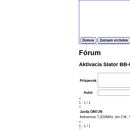
Domov
Zoznam vrcholov
Fórum
Aktivacia SIator BB-
Príspevok
Autor
<
1 - 1 / 1
>
Jarda OM7JN
frekvencie 7,020MHz, len CW
<
1 - 1 / 1