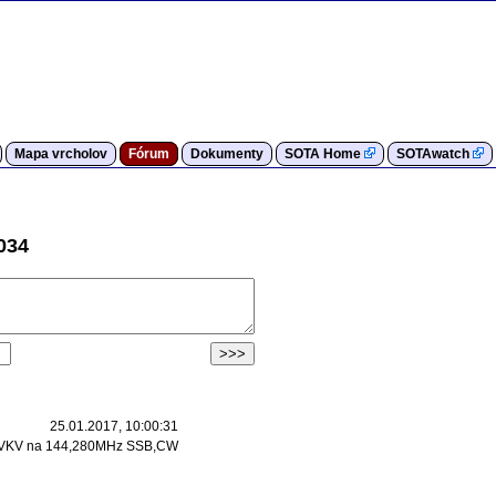
Mapa vrcholov
Fórum
Dokumenty
SOTA Home
SOTAwatch
034
25.01.2017, 10:00:31
 , VKV na 144,280MHz SSB,CW