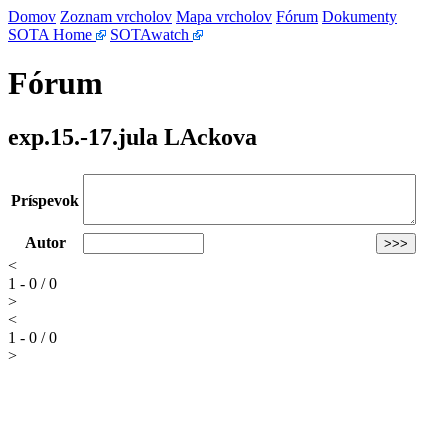
Domov
Zoznam vrcholov
Mapa vrcholov
Fórum
Dokumenty
SOTA Home
SOTAwatch
Fórum
exp.15.-17.jula LAckova
Príspevok
Autor
<
1 - 0 / 0
>
<
1 - 0 / 0
>